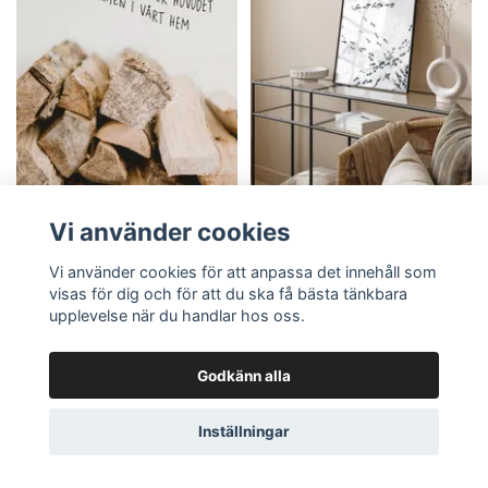
Vi använder cookies
Poster: Han lämnade
Poster: Tak över huvudet
Vi använder cookies för att anpassa det innehåll som
nittionio
Från
99 kr
visas för dig och för att du ska få bästa tänkbara
Från
299 kr
upplevelse när du handlar hos oss.
Godkänn alla
Inställningar