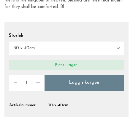
theirs is the kingdom of heaven. Blessed are they that mourn:
for they shall be comforted. Bl
Storlek
Finns i lager
Lägg i korgen
Artikelnummer
30-x-40cm